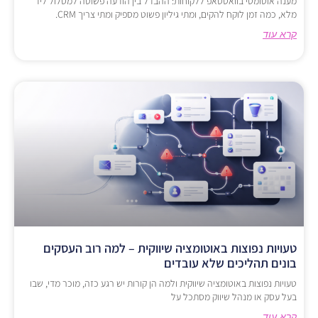
מענה אוטומטי בוואטסאפ ללקוחות: ההבדל בין הודעה פשוטה למסלול ליד
מלא, כמה זמן לוקח להקים, ומתי גיליון פשוט מספיק ומתי צריך CRM.
קרא עוד
טעויות נפוצות באוטומציה שיווקית – למה רוב העסקים
בונים תהליכים שלא עובדים
טעויות נפוצות באוטומציה שיווקית ולמה הן קורות יש רגע כזה, מוכר מדי, שבו
בעל עסק או מנהל שיווק מסתכל על
קרא עוד